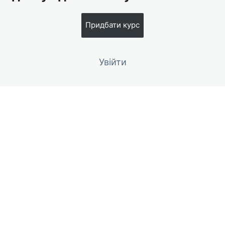
Урок 3. Занадто спекотно влітку – як організувати
правильне притінення
Придбати курс
Урок 4. Що робити, якщо томат засох?
Урок 5. Що робити, якщо з'явились мошки?
Увійти
Урок 6. Чи потрібно досипати землю в горщик?
Попередній
Наступний