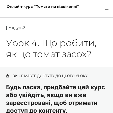
Онлайн-курс “Томати на підвіконні”
Модуль 3.
Модуль 0.
Урок 4. Що робити,
1 урок
Модуль 1.
якщо томат засох?
5 уроків
Модуль 2.
5 уроків
ВИ НЕ МАЄТЕ ДОСТУПУ ДО ЦЬОГО УРОКУ
Модуль 3.
Будь ласка, придбайте цей курс
Урок 1. Чи потрібно обрізати томати?
або увійдіть, якщо ви вже
зареєстровані, щоб отримати
Урок 2. Що робити, якщо томати не зав'язуються,
квіточки обпадають?
доступ до контенту.