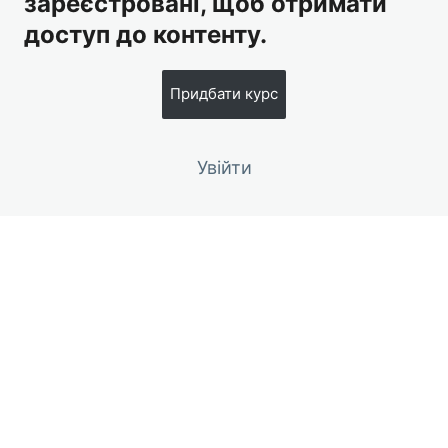
зареєстровані, щоб отримати
Модуль 2.
доступ до контенту.
5 уроків
Модуль 3.
Придбати курс
6 уроків
Увійти
Попередній
Наступний