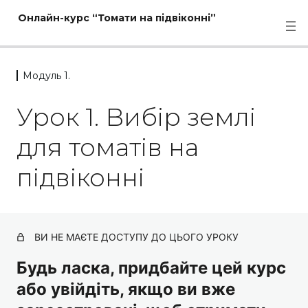
Онлайн-курс “Томати на підвіконні”
Модуль 1.
Модуль 0.
Урок 1. Вибір землі
1 урок
Модуль 1.
для томатів на
Урок 1. Вибір землі для томатів на підвіконні
підвіконні
Урок 2. Вибір насіння для томатів на підвіконні
Урок 3. Вибір форм для розсади та для посадки
томатів на підвіконні
ВИ НЕ МАЄТЕ ДОСТУПУ ДО ЦЬОГО УРОКУ
Урок 4. Вибір місця для вирощування
Будь ласка, придбайте цей курс
або увійдіть, якщо ви вже
Урок 5. Чи потрібно досвічувати томати?