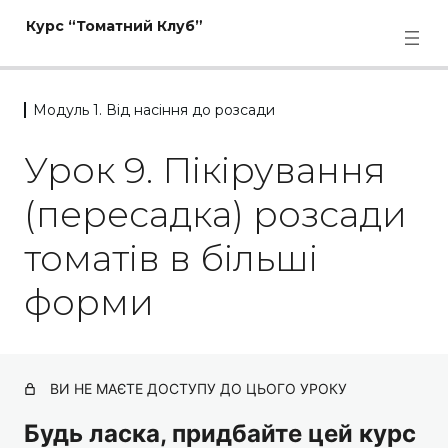
Курс “Томатний Клуб”
Модуль 1. Від насіння до розсади
Модуль 1. Від насіння до
Урок 9. Пікірування
розсади
(пересадка) розсади
Вебінар 1 та таблиця з сортами
томатів в більші
Електронна книга "Від насіння до розсади"
форми
Урок 1. Які сорти томатів обрати? 11 відео, які вам
допоможуть визначитись.
Урок 2. Коли настає час висаджувати томати на
розсаду?
ВИ НЕ МАЄТЕ ДОСТУПУ ДО ЦЬОГО УРОКУ
Урок 3. Вибір грунту для розсади
Будь ласка, придбайте цей курс
Урок 4. Вибір форм для розсади