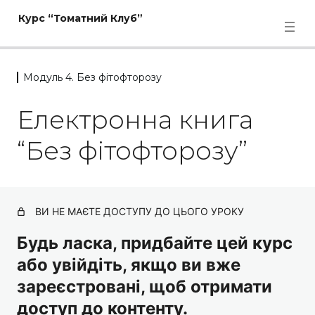
Курс “Томатний Клуб”
Модуль 4. Без фітофторозу
Модуль 1. Від насіння до
Електронна книга
розсади
14 уроків
“Без фітофторозу”
Модуль 2. Заморозок –
екстренна допомога
4 уроки
ВИ НЕ МАЄТЕ ДОСТУПУ ДО ЦЬОГО УРОКУ
Модуль 3. Як вирощувати
томати ефективно
Будь ласка, придбайте цей курс
18 уроків
або увійдіть, якщо ви вже
Модуль 4. Без фітофторозу
зареєстровані, щоб отримати
доступ до контенту.
Вебінар 3. Без фітофторозу