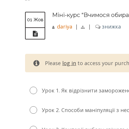
Міні-курс “Вчимося обира
01 Жов
dariya
|
|
знижка
Please
log in
to access your purch
Урок 1. Як відрізнити заморожене
Урок 2. Способи маніпуляції з не