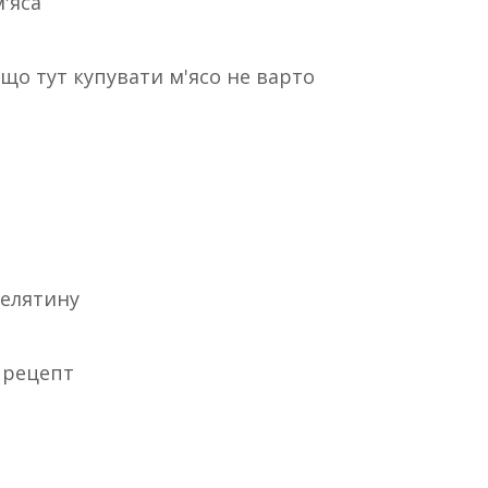
м'яса
, що тут купувати м'ясо не варто
телятину
 рецепт