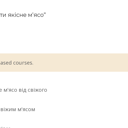
ти якісне м’ясо”
ased courses.
 м'ясо від свіжого
свіжим м'ясом