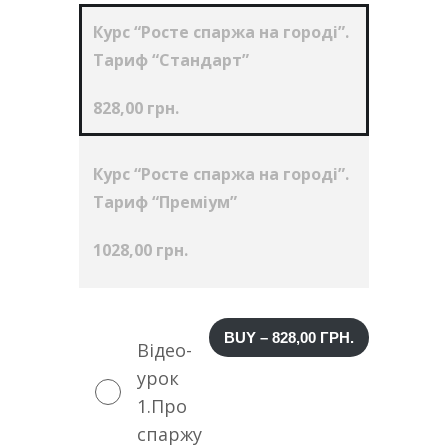
Курс “Росте спаржа на городі”.
Тариф “Стандарт”
828,00
грн.
Курс “Росте спаржа на городі”.
Тариф “Преміум”
1028,00
грн.
BUY –
828,00
ГРН.
Відео-
урок
1.Про
спаржу