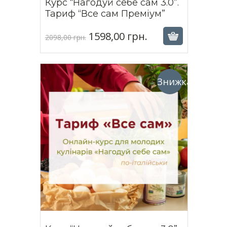
Курс “Нагодуй себе сам 3.0”.
1598,00
грн.
Тариф “Все сам Преміум”
2098,00
грн.
1598,00
грн.
Оригінальна
Поточна
2098,00
грн.
ціна:
ціна:
2098,00 грн..
1598,00 грн..
Знижка!