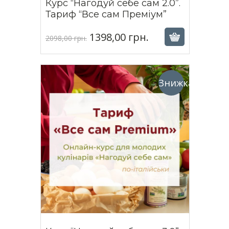
Курс “Нагодуй себе сам 2.0”.
1398,00
грн.
Тариф “Все сам Преміум”
2098,00
грн.
1398,00
грн.
Оригінальна
Поточна
2098,00
грн.
ціна:
ціна:
2098,00 грн..
1398,00 грн..
Знижка!