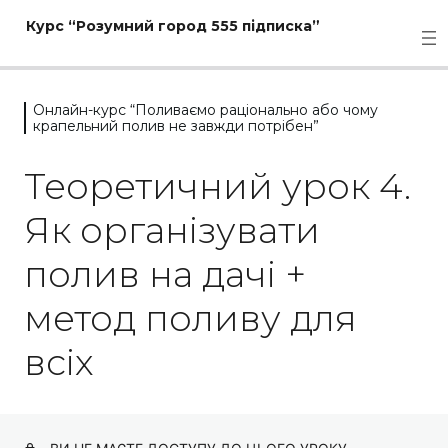
Курс “Розумний город 555 підписка”
Онлайн-курс “Поливаємо раціонально або чому
крапельний полив не завжди потрібен”
Міні-курс "Плануй, саджай,
збільшуй врожай"
Теоретичний урок 4.
11 уроків
Як організувати
Онлайн-курс "Твій найбільший
врожай огірків з мінімальної
полив на дачі +
кількості кущів"
метод поливу для
17 уроків
Онлайн-курс "Вирощуємо
всіх
картоплю без сапання та
підгортання"
13 уроків