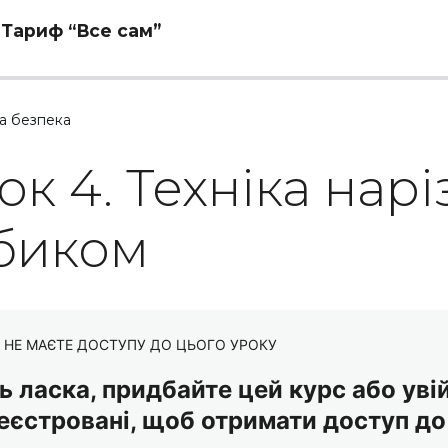
, Тариф “Все сам”
а безпека
ок 4. Техніка нарі
биком
 НЕ МАЄТЕ ДОСТУПУ ДО ЦЬОГО УРОКУ
ь ласка, придбайте цей курс або уві
еєстровані, щоб отримати доступ до