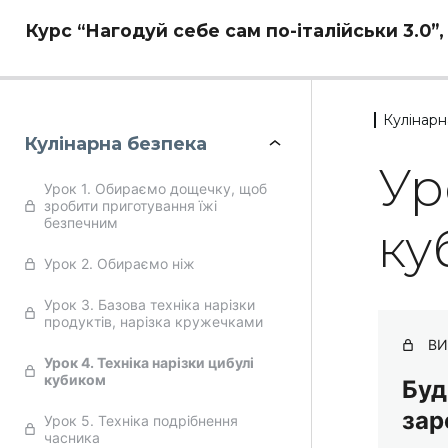
Курс “Нагодуй себе сам по-італійськи 3.0”
Кулінарн
Кулінарна безпека
Ур
Урок 1. Обираємо дощечку, щоб
зробити приготування їжі
безпечним
ку
Урок 2. Обираємо ніж
Урок 3. Базова техніка нарізки
продуктів, нарізка кружечками
ВИ
Урок 4. Техніка нарізки цибулі
кубиком
Буд
зар
Урок 5. Техніка подрібнення
часника