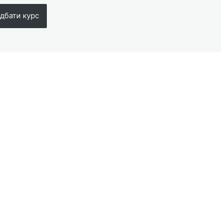
дбати курс
едній
Наступний