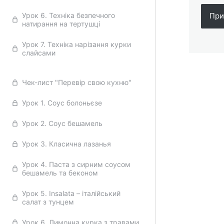
Урок 6. Техніка безпечного
При
натирання на тертушці
Урок 7. Техніка нарізання курки
слайсами
Чек-лист "Перевір свою кухню"
Попер
Урок 1. Соус болоньєзе
Урок 2. Соус бешамель
Урок 3. Класична лазанья
Урок 4. Паста з сирним соусом
бешамель та беконом
Урок 5. Insalata – італійський
салат з тунцем
Урок 6. Лимонна курка з травами