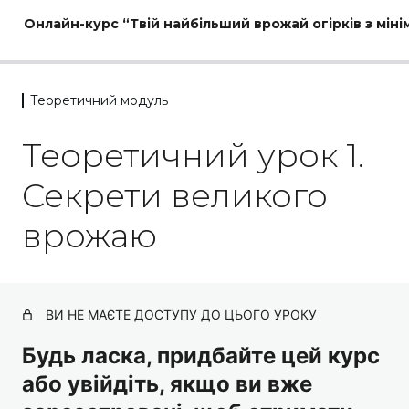
Онлайн-курс “Твій найбільший врожай огірків з мінім
Теоретичний модуль
Теоретичний модуль
Теоретичний урок 1.
Теоретичний урок 1. Секрети великого врожаю
Секрети великого
Теоретичний урок 2. Правильний вибір сорту –
запорука успіху
врожаю
Теоретичний урок 3. Грунт і підготовка місця
Теоретичний урок 4. Посів у грунт чи розсада – що
краще?
ВИ НЕ МАЄТЕ ДОСТУПУ ДО ЦЬОГО УРОКУ
Теоретичний урок 5. Моя схема поливу огірків
Будь ласка, придбайте цей курс
або увійдіть, якщо ви вже
Теоретичний урок 6. Підв'язка та пасинкування
огірків – треба чи ні?