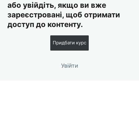
або увійдіть, якщо ви вже
Книга рецептів оригінального домашнього морозива
зареєстровані, щоб отримати
доступ до контенту.
Придбати курс
Увійти
Попередній
Наступний