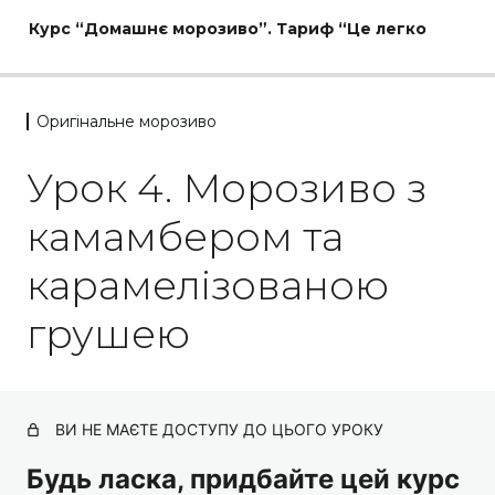
Курс “Домашнє морозиво”. Тариф “Це легко
Оригінальне морозиво
Теоретичний модуль
Урок 4. Морозиво з
3 уроки
Класичне морозиво
камамбером та
4 уроки
карамелізованою
Оригінальне морозиво
грушею
Урок 4. Морозиво з камамбером та
карамелізованою грушею
Урок 5. Морозиво-чизкейк з манго
ВИ НЕ МАЄТЕ ДОСТУПУ ДО ЦЬОГО УРОКУ
Урок 6. Ягідне морозиво-мус
Будь ласка, придбайте цей курс
Урок 7. Низькокалорійне йогуртове морозиво