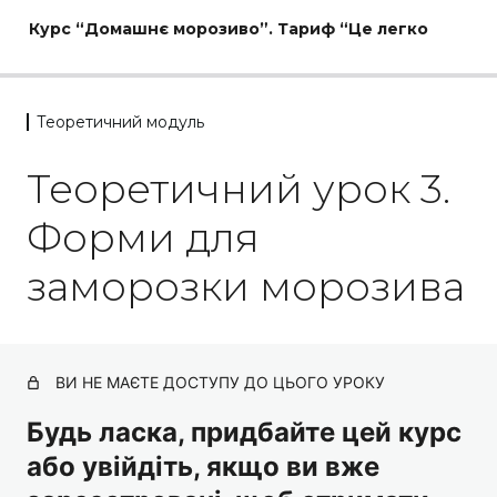
Курс “Домашнє морозиво”. Тариф “Це легко
Теоретичний модуль
Теоретичний модуль
Теоретичний урок 3.
Теоретичний урок 1. Головні правила приготування
морозива
Форми для
Теоретичний урок 2. Про білки для морозива
заморозки морозива
Теоретичний урок 3. Форми для заморозки
морозива
Класичне морозиво
ВИ НЕ МАЄТЕ ДОСТУПУ ДО ЦЬОГО УРОКУ
4 уроки
Будь ласка, придбайте цей курс
Оригінальне морозиво
або увійдіть, якщо ви вже
5 уроків